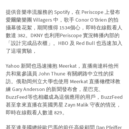
提供音樂串流服務的 Spotify，在 Periscope 上發布
愛爾蘭樂團 Villagers 中，歌手 Conor O’Brien 的拍
攝幕後花絮，期間獲得 1534個心，即時在線觀看人
數達 382。DKNY 也利用Periscope 實況轉播內部的
「設計完成品衣櫃」。HBO 及 Red Bull 也迅速加入
了這場實驗，
Yahoo 新聞也迅速擁抱 Meerkat，直播南達科他州
共和黨參議員 John Thune 有關網路中立性的採
訪。俄勒岡州立大學也使用 Meerkat 直播橄欖球教
練 Gary Anderson 的新聞發布會，星巴克、
BuzzFeed等也相繼成為這個應用的用戶，BuzzFeed
甚至拿來直播在英國男星 Zayn Malik 守夜的情況，
即時在線觀看人數達 829。
甚至連美國總統歐巴馬的前任高級顧問 Dan Pfeiffer