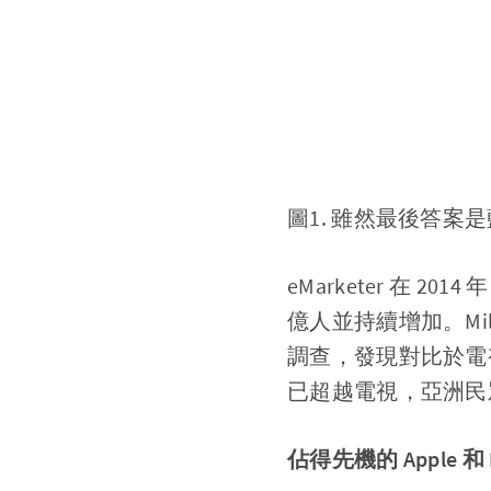
圖1. 雖然最後答
eMarketer 在
億人並持續增加。Milw
調查，發現對比於電
已超越電視，亞洲民
佔得先機的 Apple 和 F