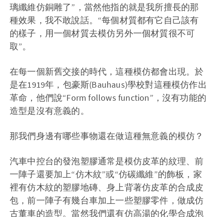
璃纖維仿銅雕了”，當然他指的就是我所擅長的那
種效果，我不敢說話。“每個材質都有它自己該有
的樣子，用一個材質去模仿另外一個材質很不可
取”。
在每一個新舊交接的時代，這種模仿都會出現。於
是在1919年，包豪斯(Bauhaus)學校對這種模仿作出
革命，他們說“Form follows function”，沒有功能的
造型是沒有意義的。
那我們身邊有哪些事物還在做這種無意義的模仿？
汽車中控台的發泡塑膠通常是模仿皮革的紋理、前
一陣子還要加上“仿木紋”或“仿碳纖維”的飾板，家
裡有仿木紋的塑膠地磚、身上背著仿皮革的合成皮
包，前一陣子有幾台車加上一些塑膠零件，做成仿
古董車的造型。當然我們還有仿高湯的化學合成泡