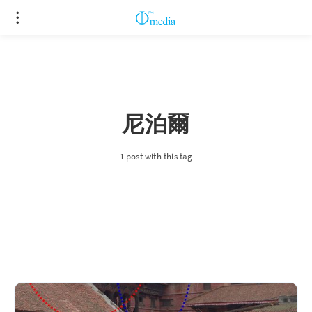
尼泊爾
1 post with this tag